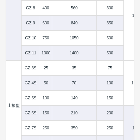
GZ 8
400
560
300
1.5
GZ 9
600
840
350
GZ 10
750
1050
500
GZ 11
1000
1400
500
GZ 3S
25
35
75
GZ 4S
50
70
100
1.75
GZ 5S
100
140
150
上振型
GZ 6S
150
210
200
GZ 7S
250
350
250
1.5