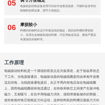
电振机的控制设备采用可控硅半波整流线路，可随时改变和控
制物料的喂送量，调节方便稳定。
摩损较小
料槽内的物料在运行时被连续的抛起，因此给料槽的摩损较
小。采用合金钢板制成的料槽，可应用输送高温、磨损严重及
有腐蚀性的物料等。
工作原理
电磁振动给料机是一个调谐的双质点近共振系统，处于低临界状态
下工作。当电源接通后，电磁振动器的电磁线圈是经由单相半波整
流后供电，当线路接通电源后，在正半周内有电压加在电磁线圈
上，因而电磁线圈就有电流通过，在衔铁和铁芯之间便产生脉冲电
磁力，互相吸引，在负半周电磁力消失，借助弹簧板储存的势能，
使衔铁相对铁芯朝相反方向运动，这样给料机的料槽沿激振力方向