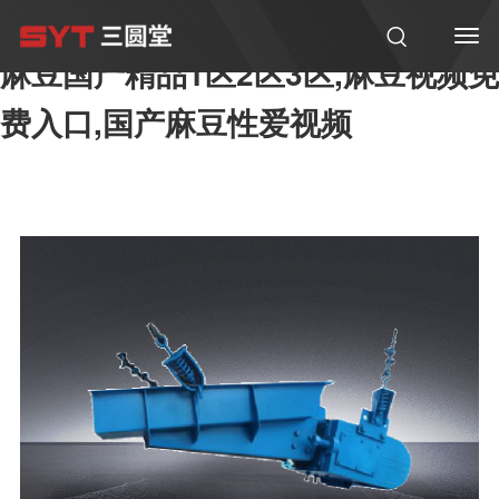
麻豆国产尤物AV尤物在线观看,羞羞
麻豆国产精品1区2区3区,麻豆视频免
费入口,国产麻豆性爱视频