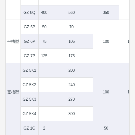
GZ 8Q
400
560
350
GZ 5P
50
70
平槽型
GZ 6P
75
105
100
1.5
GZ 7P
125
175
GZ 5K1
200
GZ 5K2
240
宽槽型
100
1.5
GZ 5K3
270
GZ 5K4
300
GZ 1G
2
50