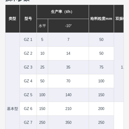
生产率（t/h）
类型
型号
给料粒度mm
双振幅
水平
-10°
GZ 1
5
7
50
GZ 2
10
14
50
GZ 3
25
35
75
1.75
GZ 4
50
70
100
GZ 5
100
140
150
基本型
GZ 6
150
210
200
GZ 7
250
350
250