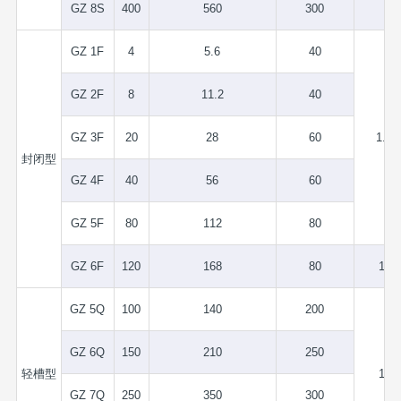
GZ 8S
400
560
300
GZ 1F
4
5.6
40
GZ 2F
8
11.2
40
GZ 3F
20
28
60
1.75
封闭型
GZ 4F
40
56
60
GZ 5F
80
112
80
GZ 6F
120
168
80
1.5
GZ 5Q
100
140
200
GZ 6Q
150
210
250
轻槽型
1.5
GZ 7Q
250
350
300