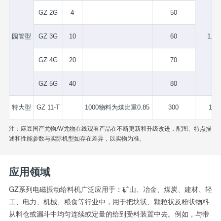
GZ 2G
4
50
园管型
GZ 3G
10
60
1.75
GZ 4G
20
70
GZ 5G
40
80
特大型
GZ 11-T
1000物料为煤比重0.85
300
1.5
注：麻豆国产尤物AV尤物在线观看产品在不断更新和升级改进，配图、特点描
述和性能参数与实际机型如存在差异，以实物为准。
应用领域
GZ系列电磁振动给料机广泛应用于：矿山、冶金、煤炭、建材、轻
工、电力、机械、粮食等行业中，用于把块状、颗粒状及粉状物料
从料仓或漏斗中均匀连续或定量的给到受料装置中去。例如，与带